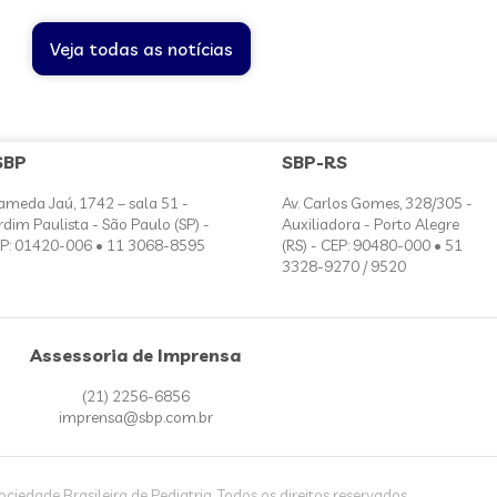
Veja todas as notícias
SBP
SBP-RS
ameda Jaú, 1742 – sala 51 -
Av. Carlos Gomes, 328/305 -
rdim Paulista - São Paulo (SP) -
Auxiliadora - Porto Alegre
P: 01420-006 • 11 3068-8595
(RS) - CEP: 90480-000 • 51
3328-9270 / 9520
Assessoria de Imprensa
(21) 2256-6856
imprensa@sbp.com.br
iedade Brasileira de Pediatria. Todos os direitos reservados.