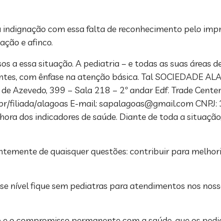
a indignação com essa falta de reconhecimento pelo impr
ação e afinco.
s a essa situação. A pediatria – e todas as suas áreas 
scentes, com ênfase na atenção básica. Tal SOCIEDADE
s de Azevedo, 399 – Sala 218 – 2º andar Edf. Trade Cente
/filiada/alagoas E-mail:
sapalagoas@gmail.com
CNPJ:
ora dos indicadores de saúde. Diante de toda a situaçã
ntemente de quaisquer questões: contribuir para melhor
e nível fique sem pediatras para atendimentos nos noss
do e o compromisso permanente com a saúde, que os pedia