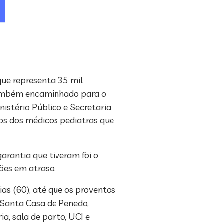
 que representa 35 mil
também encaminhado para o
istério Público e Secretaria
tos dos médicos pediatras que
arantia que tiveram foi o
es em atraso.
ias (60), até que os proventos
 Santa Casa de Penedo,
a, sala de parto, UCI e