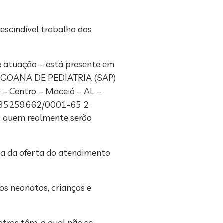
escindível trabalho dos
de atuação – está presente em
 ALAGOANA DE PEDIATRIA (SAP)
r – Centro – Maceió – AL –
 35259662/0001-65 2
o, quem realmente serão
ia da oferta do atendimento
os neonatos, crianças e
tras têm, o qual não se