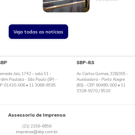
Veja todas as notícias
SBP
SBP-RS
ameda Jaú, 1742 – sala 51 -
Av. Carlos Gomes, 328/305 -
rdim Paulista - São Paulo (SP) -
Auxiliadora - Porto Alegre
P: 01420-006 • 11 3068-8595
(RS) - CEP: 90480-000 • 51
3328-9270 / 9520
Assessoria de Imprensa
(21) 2256-6856
imprensa@sbp.com.br