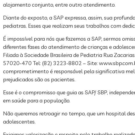
alojamento conjunto, entre outro atendimento.
Diante do exposto, a SAP expressa, assim, sua profund
pediatras. Esses que realizam seus trabalhos com dedic
É impossível para nós que fazemos a SAP, sermos omisso
diferentes fases do atendimento de crianças e adole
Filiada à Sociedade Brasileira de Pediatria Rua Zacaria
57020-470 Tel: (82) 3223-8802 – Site: www.sbp.com.br
comprometimento é responsável pela significativa melh
prejudicados são os pacientes.
Esse é o compromisso que guia as SAP/ SBP, independe
em saúde para a população.
Não queremos retroagir no tempo, que um hospital dess
adolescentes.
Exigimos valorização e respeito pelo trabalho realiza