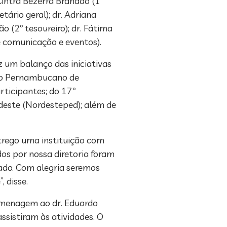
Cintra Bezerra Brandão (1º
tário geral); dr. Adriana
o (2º tesoureiro); dr. Fátima
de comunicação e eventos).
ez um balanço das iniciativas
esso Pernambucano de
rticipantes; do 17º
rdeste (Nordesteped); além de
ntrego uma instituição com
dos por nossa diretoria foram
tado. Com alegria seremos
, disse.
homenagem ao dr. Eduardo
ssistiram às atividades. O