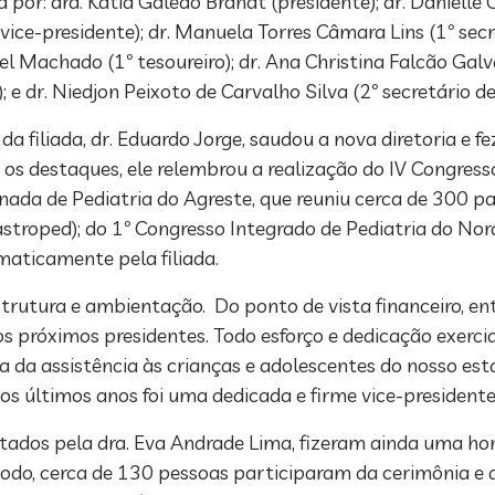
or: dra. Katia Galeão Brandt (presidente); dr. Danielle 
vice-presidente); dr. Manuela Torres Câmara Lins (1º secre
l Machado (1º tesoureiro); dr. Ana Christina Falcão Galvã
 e dr. Niedjon Peixoto de Carvalho Silva (2º secretário 
da filiada, dr. Eduardo Jorge, saudou a nova diretoria e f
e os destaques, ele relembrou a realização do IV Congr
nada de Pediatria do Agreste, que reuniu cerca de 300 pa
astroped); do 1º Congresso Integrado de Pediatria do No
maticamente pela filiada.
strutura e ambientação. Do ponto de vista financeiro, e
os próximos presidentes. Todo esforço e dedicação exerci
 da assistência às crianças e adolescentes do nosso es
os últimos anos foi uma dedicada e firme vice-presidente”
sentados pela dra. Eva Andrade Lima, fizeram ainda uma 
todo, cerca de 130 pessoas participaram da cerimônia e a