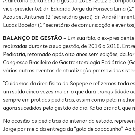
A diretoria eleita para a gestão 2019-2022 é composta p
vice-presidente); dr. Eduardo Jorge da Fonseca Lima (2º 
Azoubel Antunes (2º secretário geral); dr. André Pimente
Lucas Bacelar (1º secretário de comunicação e eventos);
BALANÇO DE GESTÃO
– Em sua fala, o ex-presidente 
realizadas durante a sua gestão, de 2016 a 2018. Entr
Pediatria, retomado após oito anos sem edições; da Jor
Congresso Brasileiro de Gastrenterologia Pediátrico (G
vários outros eventos de atualização promovidos siste
“Cuidamos da área física da Sopepe e refizemos toda e
um saldo cinco vezes maior, o que dará tranquilidade a
sempre em prol dos pediatras, assim como pela melhora
agora sucedidos pela gestão da dra. Katia Brandt, que n
Na ocasião, os pediatras do interior do estado, repre
Jorge por meio da entrega da “gola de caboclinho”. Ao 