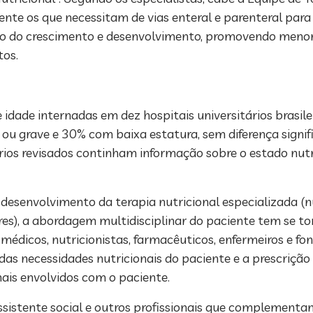
nte os que neces­sitam de vias enteral e parenteral para 
 do crescimento e desenvolvimento, promovendo menor
tos.
dade internadas em dez hospitais uni­versitários brasil
u grave e 30% com baixa estatura, sem diferença signifi
os revisados continham in­formação sobre o estado nutri
desenvolvimento da terapia nutri­cional especializada (n
es), a aborda­gem multidisciplinar do paciente tem se t
édicos, nutricionistas, farmacêuticos, enfermeiros e fo­
as necessidades nu­tricionais do paciente e a prescrição
nais envolvidos com o paciente.
sistente social e outros profis­sionais que complementa