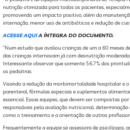
nutrição otimizada para todos os pacientes, especialme
promovendo um impacto positivo, além da manutenção
internação, menor uso de antibióticos e redução de cus
ACESSE AQUI
A ÍNTEGRA DO DOCUMENTO.
“Num estudo que avaliou crianças de um a 60 meses de i
das crianças internavam já com desnutrição mo­derada o
Interessante observar que somente 56,7% dos prontuári
os pediatras.
Visando a redução da morbimortalidade hos­pitalar e o 
parenteral, fórmulas especiais e suplementos alimentar
essencial. Essas equipes, que devem ser compostas por m
responsáveis pela avaliação nutricional, determinação d
como o treinamento e a orien­tação de outros profissio
Frequentemente a equipe se assessora de psicólogos, as