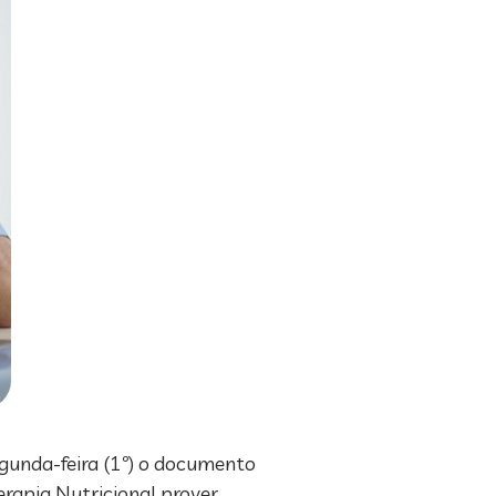
egunda-feira (1º) o documento
era­pia Nutricional prover