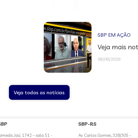
SBP EM AÇÃO
Veja mais not
08/06/2026
Veja todas as notícias
SBP
SBP-RS
ameda Jaú, 1742 – sala 51 -
Av. Carlos Gomes, 328/305 -