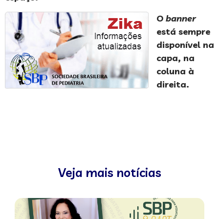
O
banner
está sempre
disponível na
capa, na
coluna à
direita.
Veja mais notícias