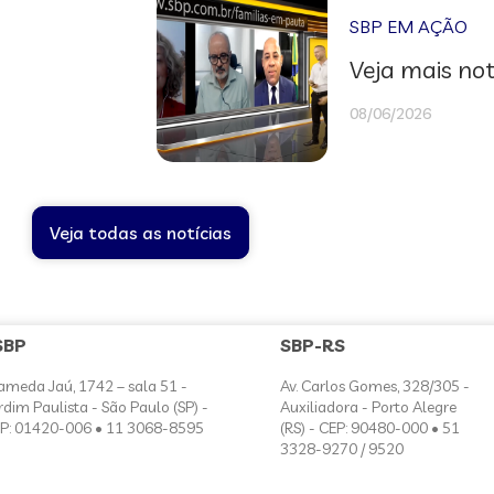
SBP EM AÇÃO
Veja mais not
08/06/2026
Veja todas as notícias
SBP
SBP-RS
ameda Jaú, 1742 – sala 51 -
Av. Carlos Gomes, 328/305 -
rdim Paulista - São Paulo (SP) -
Auxiliadora - Porto Alegre
P: 01420-006 • 11 3068-8595
(RS) - CEP: 90480-000 • 51
3328-9270 / 9520