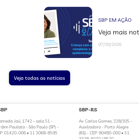
SBP EM AÇÃO
Veja mais not
07/30/2026
Veja todas as notícias
SBP
SBP-RS
ameda Jaú, 1742 – sala 51 -
Av. Carlos Gomes, 328/305 -
rdim Paulista - São Paulo (SP) -
Auxiliadora - Porto Alegre
P: 01420-006 • 11 3068-8595
(RS) - CEP: 90480-000 • 51
3328-9270 / 9520