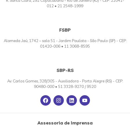
R. Santa Clara, 292 Copacabana - Rio de Janeiro (RJ) - CEP: 22041-
012 • 21 2548-1999
FSBP
Alameda Jaú, 1742 – sala 51 - Jardim Paulista - São Paulo (SP) - CEP:
01420-006 • 11 3068-8595
SBP-RS
Av. Carlos Gomes, 328/305 - Auxiliadora - Porto Alegre (RS) - CEP:
90480-000 • 51 3328-9270 / 9520
Assessoria de Imprensa