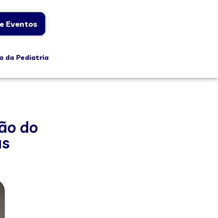
e Eventos
a da Pediatria
ão do
as