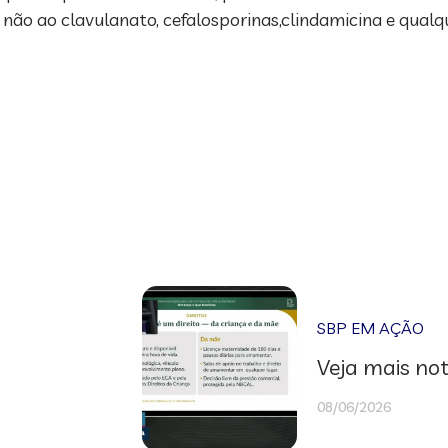
 não ao clavulanato, cefalosporinas,clindamicina e qualq
SBP EM AÇÃO
Veja mais not
08/06/2026