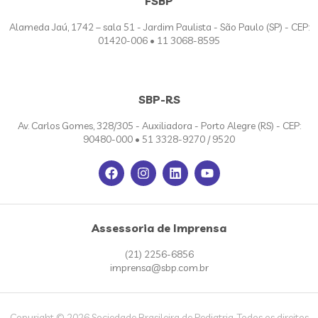
FSBP
Alameda Jaú, 1742 – sala 51 - Jardim Paulista - São Paulo (SP) - CEP:
01420-006 • 11 3068-8595
SBP-RS
Av. Carlos Gomes, 328/305 - Auxiliadora - Porto Alegre (RS) - CEP:
90480-000 • 51 3328-9270 / 9520
Assessoria de Imprensa
(21) 2256-6856
imprensa@sbp.com.br
Copyright © 2026 Sociedade Brasileira de Pediatria. Todos os direitos