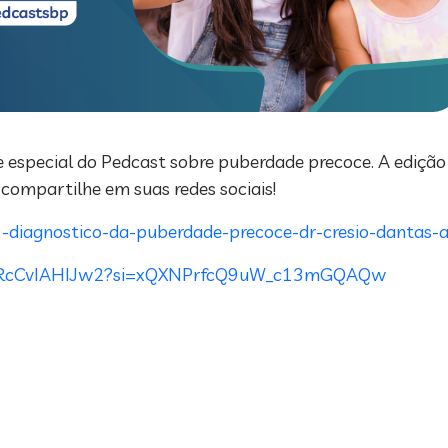
 especial do Pedcast sobre puberdade precoce. A edição 
 compartilhe em suas redes sociais!
-diagnostico-da-puberdade-precoce-dr-cresio-dantas-a
jxSxsRcCvIAHIJw2?si=xQXNPrfcQ9uW_c13mGQAQw