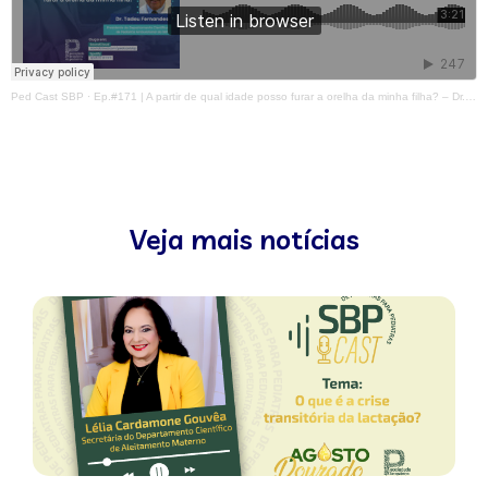
Ped Cast SBP
·
Ep.#171 | A partir de qual idade posso furar a orelha da minha filha? – Dr. Tadeu Fernando Fernandes
Veja mais notícias