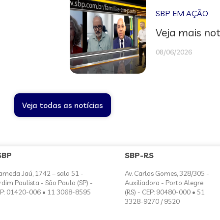
SBP EM AÇÃO
Veja mais not
08/06/2026
Veja todas as notícias
SBP
SBP-RS
ameda Jaú, 1742 – sala 51 -
Av. Carlos Gomes, 328/305 -
rdim Paulista - São Paulo (SP) -
Auxiliadora - Porto Alegre
P: 01420-006 • 11 3068-8595
(RS) - CEP: 90480-000 • 51
3328-9270 / 9520