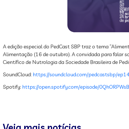
A edição especial do PedCast SBP traz o tema “Aliment
Alimentação (16 de outubro). A convidada para falar s
Científico de Nutrologia da Sociedade Brasileira de Pedi
SoundCloud:
https://soundcloud.com/pedcastsbp/ep14
Spotify:
https://open.spotify.com/episode/0QhORP
Veja mais notícias