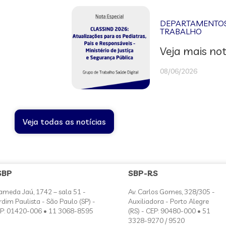
DEPARTAMENTOS 
TRABALHO
Veja mais not
08/06/2026
Veja todas as notícias
SBP
SBP-RS
ameda Jaú, 1742 – sala 51 -
Av. Carlos Gomes, 328/305 -
rdim Paulista - São Paulo (SP) -
Auxiliadora - Porto Alegre
P: 01420-006 • 11 3068-8595
(RS) - CEP: 90480-000 • 51
3328-9270 / 9520