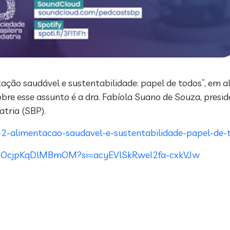
ação saudável e sustentabilidade: papel de todos”, em a
obre esse assunto é a dra. Fabíola Suano de Souza, pre
atria (SBP).
2-alimentacao-saudavel-e-sustentabilidade-papel-de-t
WsBOcjpKqDlMBmOM?si=acyEVlSkRweI2fa-cxkVJw