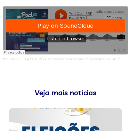
Ped Cast SBP
·
Ep.#172 | APLV sem mistério: como reconhecer os sinais no seu bebê – Dra. Cristina Targa
Veja mais notícias