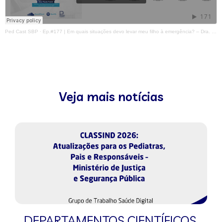
Ped Cast SBP
·
Ep.#177 | Em quais situações devo levar meu filho à emergência? – Dra. Paula Traldi
Veja mais notícias
DEPARTAMENTOS CIENTÍFICOS
,