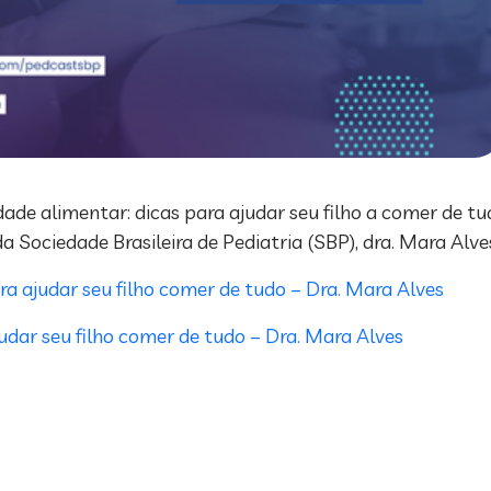
de alimentar: dicas para ajudar seu filho a comer de tud
 Sociedade Brasileira de Pediatria (SBP), dra. Mara Alve
ra ajudar seu filho comer de tudo – Dra. Mara Alves
judar seu filho comer de tudo – Dra. Mara Alves