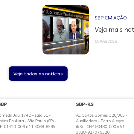
SBP EM AÇÃO
Veja mais not
08/06/2026
Veja todas as notícias
SBP
SBP-RS
ameda Jaú, 1742 – sala 51 -
Av. Carlos Gomes, 328/305 -
rdim Paulista - São Paulo (SP) -
Auxiliadora - Porto Alegre
P: 01420-006 • 11 3068-8595
(RS) - CEP: 90480-000 • 51
3328-9270 / 9520