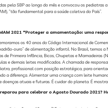
das pela SBP ao longo do mês e convocou os pediatras 
M), “tão fundamental para a saúde coletiva do País”.
SMAM 2021 “Proteger a amamentação: uma respon
moramos os 40 anos do Código Internacional de Comerc
drão-ouro” de alimentação infantil. No Brasil, temos a 
s de Primeira Infância, Bicos, Chupetas e Mamadeiras (N
ulas e demais leites modificados. A chamada de respons
iatra, profissional com posição estratégica, para orien
do a diferença. Alimentar uma criança com leite human
e doenças atuais e futuras. É cuidar do planeta. É mostr
preparou para celebrar o Agosto Dourado 2021? H