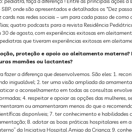
pediatra, faça a diferença”! Entre as principais ações a
 SBP, onde são apresentados e detalhados os "Dez passos
z cards nas redes sociais – um para cada passo de como o
lias; quatro podcasts para a revista Residência Pediátric
em 30 de agosto, com experiências exitosas em aleitame
de pediatras que tiveram experiências exitosas em aleit
moção, proteção e apoio ao aleitamento materno?
uturas mamães ou lactantes?
ra fazer a diferença que desenvolvemos. São eles: 1. re
ndo inigualável; 2. ter uma visão ampliada da amamenta
praticar o aconselhamento em todas as consultas envol
rmadas; 4. respeitar e apoiar as opções das mulheres, se
mamentaram ou amamentaram menos do que o recomendado
tíficas disponíveis; 7. ter conhecimento e habilidades c
mamentação; 8. adotar as boas práticas hospitalares e
rno” da Iniciativa Hospital Amigo da Criança; 9. conhec