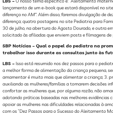
LBS –
O nosso tema específico é: “Aleitamento materno: 
lançamento de um e-book que estará disponível no site
diferença no AM". Além disso, faremos divulgação de de
diferença; quatro postagens no site Pediatria para Famí
30 de julho, na abertura do Agosto Dourado, e outra 
solicitado às afiliadas que enviem posts e filmagens 
SBP Notícias –
Qual o papel do pediatra na pro
trabalhar isso durante as consultas junto às f
LBS –
Isso está resumido nos dez passos para o pediat
a melhor forma de alimentação da criança pequena, se
amamentar é muito mais que alimentar a criança; 3. 
auxiliando as mulheres/famílias a tomarem decisões info
confortar as mulheres que, por alguma razão, não a
adotando práticas baseadas nas melhores evidências cien
apoiar as mulheres nas dificuldades relacionadas à a
com os “Dez Passos para o Sucesso do Aleitamento Mate