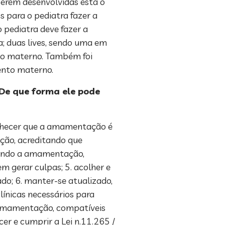
 serem desenvolvidas está o
 para o pediatra fazer a
 pediatra deve fazer a
a; duas lives, sendo uma em
nto materno. Também foi
amento materno.
De que forma ele pode
conhecer que a amamentação é
ção, acreditando que
vendo a amamentação,
m gerar culpas; 5. acolher e
; 6. manter-se atualizado,
línicas necessários para
m amamentação, compatíveis
er e cumprir a Lei n.11.265 /