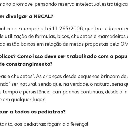
mano promove, pensando reserva intelectual estratégica
em divulgar a NBCAL?
nhecer e cumprir a Lei 11.265/2006, que trata da proteç
 de utilização de fórmulas, bicos, chupetas e mamadeiras
inda estão baixos em relação às metas propostas pela 
icos? Como isso deve ser trabalhado com a popul
de constrangimento?
ras e chupetas". As crianças desde pequenas brincam de
o" ser natural, sendo que, na verdade, o natural seria 
e tempo e persistência, campanhas contínuas, desde o iníc
e em qualquer lugar!
xar a todos os pediatras?
nto, aos pediatras: façam a diferença!