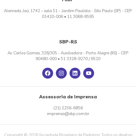
Alameda Jaú, 1742 – sala 51 - Jardim Paulista - São Paulo (SP) - CEP:
01420-006 • 11 3068-8595
SBP-RS
Av. Carlos Gomes, 328/305 - Auxiliadora - Porto Alegre (RS) - CEP:
90480-000 • 51 3328-9270 / 9520
Assessoria de Imprensa
(21) 2256-6856
imprensa@sbp.com.br
Copyright © 2026 Sociedade Brasileira de Pediatria. Todos os direitos