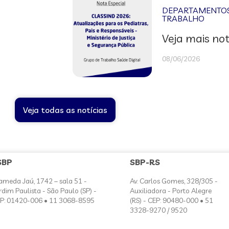
DEPARTAMENTOS 
TRABALHO
Veja mais not
08/06/2026
Veja todas as notícias
SBP
SBP-RS
ameda Jaú, 1742 – sala 51 -
Av. Carlos Gomes, 328/305 -
rdim Paulista - São Paulo (SP) -
Auxiliadora - Porto Alegre
P: 01420-006 • 11 3068-8595
(RS) - CEP: 90480-000 • 51
3328-9270 / 9520