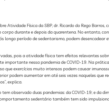
e Atividade Física da SBP, dr. Ricardo do Rego Barros, 
 o corpo durante e depois da quarentena. No entanto, con
 após longo período de sedentarismo, podem desencadear e
vadas, pois a atividade física tem efeitos relevantes sob
te importante nessa pandemia de COVID-19. Na prática, i
o que exercícios muito intensos podem causar imunossu
perior podem aumentar em até seis vezes naqueles que re
s”, explica.
 tem observado duas pandemias: da COVID-19; e da dim
do comportamento sedentário também tem sido impulsiona