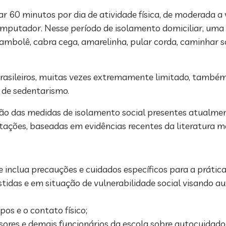
r 60 minutos por dia de atividade física, de moderada a 
omputador. Nesse período de isolamento domiciliar, uma 
ambolê, cabra cega, amarelinha, pular corda, caminhar s
brasileiros, muitas vezes extremamente limitado, tamb
 de sedentarismo.
zação das medidas de isolamento social presentes atualm
entações, baseadas em evidências recentes da literatura m
 inclua precauções e cuidados específicos para a prática 
idas e em situação de vulnerabilidade social visando aux
os e o contato físico;
ores e demais funcionários da escola sobre autocuidado