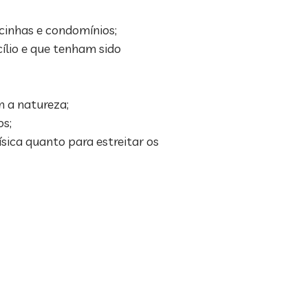
cinhas e condomínios;
ílio e que tenham sido
m a natureza;
os;
sica quanto para estreitar os