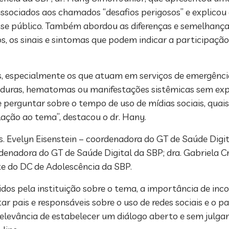
associados aos chamados “desafios perigosos” e explico
se público. Também abordou as diferenças e semelhanças
fios, os sinais e sintomas que podem indicar a participaç
as, especialmente os que atuam em serviços de emergênci
aduras, hematomas ou manifestações sistêmicas sem exp
se perguntar sobre o tempo de uso de mídias sociais, qua
lação ao tema”, destacou o dr. Hany.
. Evelyn Eisenstein – coordenadora do GT de Saúde Digit
rdenadora do GT de Saúde Digital da SBP; dra. Gabriela 
te do DC de Adolescência da SBP.
os pela instituição sobre o tema, a importância de inco
ntar pais e responsáveis sobre o uso de redes sociais e o
a relevância de estabelecer um diálogo aberto e sem julg