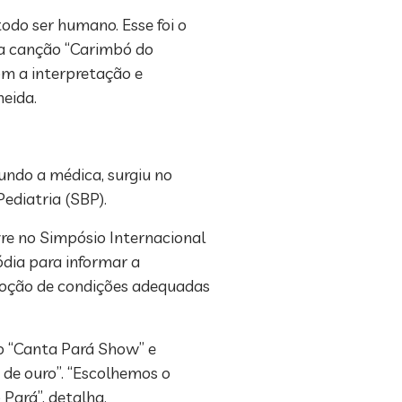
odo ser humano. Esse foi o
na canção “Carimbó do
om a interpretação e
eida.
undo a médica, surgiu no
ediatria (SBP).
vre no Simpósio Internacional
dia para informar a
omoção de condições adequadas
po “Canta Pará Show” e
de ouro”. “Escolhemos o
Pará”, detalha.