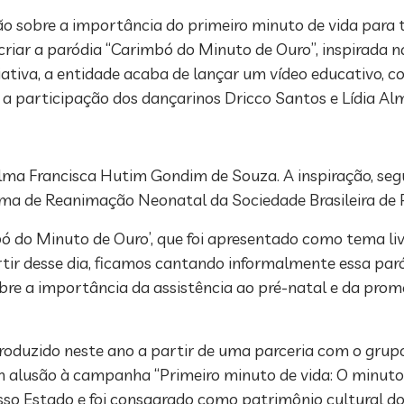
o sobre a importância do primeiro minuto de vida para t
riar a paródia “Carimbó do Minuto de Ouro”, inspirada 
iativa, a entidade acaba de lançar um vídeo educativo, c
a participação dos dançarinos Dricco Santos e Lídia Alm
ilma Francisca Hutim Gondim de Souza. A inspiração, seg
a de Reanimação Neonatal da Sociedade Brasileira de P
bó do Minuto de Ouro’, que foi apresentado como tema li
ir desse dia, ficamos cantando informalmente essa paró
sobre a importância da assistência ao pré-natal e da pr
 produzido neste ano a partir de uma parceria com o gru
alusão à campanha “Primeiro minuto de vida: O minuto 
so Estado e foi consagrado como patrimônio cultural do 