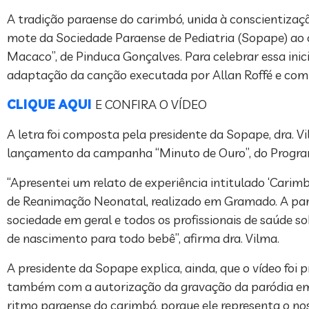
A tradição paraense do carimbó, unida à conscientizaçã
mote da Sociedade Paraense de Pediatria (Sopape) ao c
Macaco”, de Pinduca Gonçalves. Para celebrar essa inic
adaptação da canção executada por Allan Roffé e com 
CLIQUE AQUI
E CONFIRA O VÍDEO
A letra foi composta pela presidente da Sopape, dra. V
lançamento da campanha “Minuto de Ouro”, do Program
“Apresentei um relato de experiência intitulado ‘Carim
de Reanimação Neonatal, realizado em Gramado. A part
sociedade em geral e todos os profissionais de saúde 
de nascimento para todo bebê”, afirma dra. Vilma.
A presidente da Sopape explica, ainda, que o vídeo foi
também com a autorização da gravação da paródia em 
ritmo paraense do carimbó, porque ele representa o nos