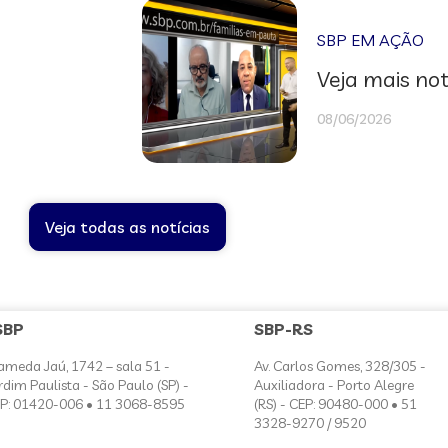
SBP EM AÇÃO
Veja mais not
08/06/2026
Veja todas as notícias
SBP
SBP-RS
ameda Jaú, 1742 – sala 51 -
Av. Carlos Gomes, 328/305 -
rdim Paulista - São Paulo (SP) -
Auxiliadora - Porto Alegre
P: 01420-006 • 11 3068-8595
(RS) - CEP: 90480-000 • 51
3328-9270 / 9520