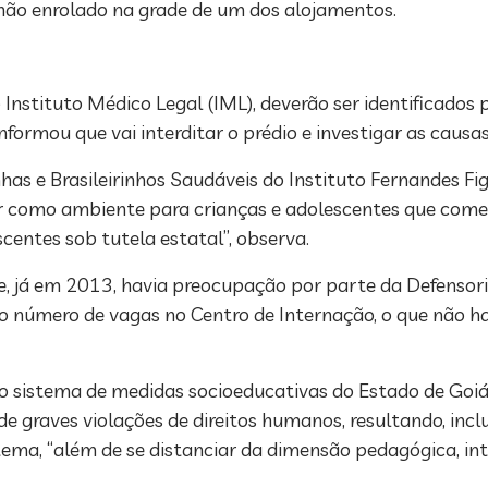
hão enrolado na grade de um dos alojamentos.
Instituto Médico Legal (IML), deverão ser identificados 
formou que vai interditar o prédio e investigar as causas
nhas e Brasileirinhos Saudáveis do Instituto Fernandes 
itar como ambiente para crianças e adolescentes que come
scentes sob tutela estatal”, observa.
e, já em 2013, havia preocupação por parte da Defensori
 o número de vagas no Centro de Internação, o que não h
 o sistema de medidas socioeducativas do Estado de Goi
de graves violações de direitos humanos, resultando, incl
tema, “além de se distanciar da dimensão pedagógica, i