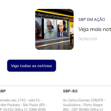
SBP EM AÇÃO
Veja mais not
08/06/2026
Veja todas as notícias
SBP
SBP-RS
ameda Jaú, 1742 – sala 51 -
Av. Carlos Gomes, 328/305 -
rdim Paulista - São Paulo (SP) -
Auxiliadora - Porto Alegre
P: 01420-006 • 11 3068-8595
(RS) - CEP: 90480-000 • 51