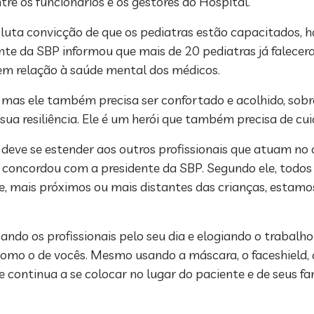
re os funcionários e os gestores do Hospital.
luta convicção de que os pediatras estão capacitados, h
dente da SBP informou que mais de 20 pediatras já falec
 em relação à saúde mental dos médicos.
, mas ele também precisa ser confortado e acolhido, sob
sua resiliência. Ele é um herói que também precisa de cui
deve se estender aos outros profissionais que atuam no
, concordou com a presidente da SBP. Segundo ele, todos
e, mais próximos ou mais distantes das crianças, estamo
ndo os profissionais pelo seu dia e elogiando o trabalho
 como o de vocês. Mesmo usando a máscara, o faceshield
le continua a se colocar no lugar do paciente e de seus f