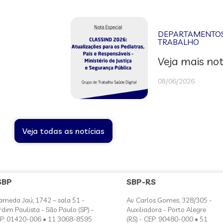
DEPARTAMENTOS 
TRABALHO
Veja mais not
08/06/2026
Veja todas as notícias
SBP
SBP-RS
ameda Jaú, 1742 – sala 51 -
Av. Carlos Gomes, 328/305 -
rdim Paulista - São Paulo (SP) -
Auxiliadora - Porto Alegre
P: 01420-006 • 11 3068-8595
(RS) - CEP: 90480-000 • 51