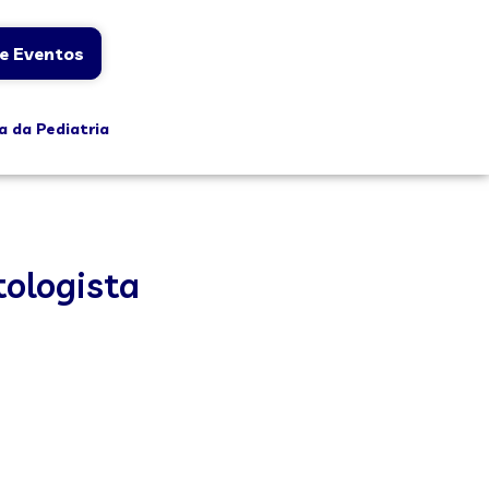
e Eventos
a da Pediatria
tologista