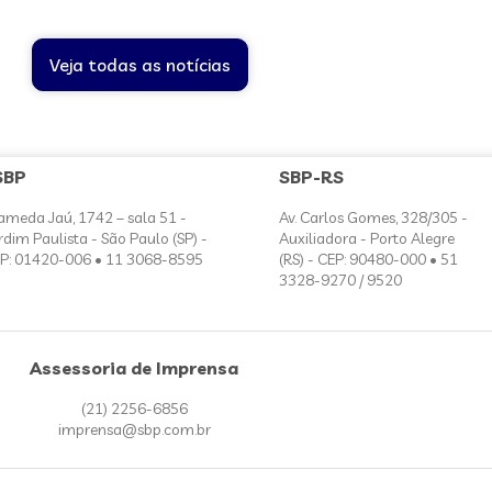
Veja todas as notícias
SBP
SBP-RS
ameda Jaú, 1742 – sala 51 -
Av. Carlos Gomes, 328/305 -
rdim Paulista - São Paulo (SP) -
Auxiliadora - Porto Alegre
P: 01420-006 • 11 3068-8595
(RS) - CEP: 90480-000 • 51
3328-9270 / 9520
Assessoria de Imprensa
(21) 2256-6856
imprensa@sbp.com.br