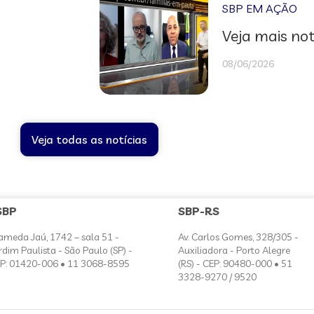
SBP EM AÇÃO
Veja mais not
08/06/2026
Veja todas as notícias
SBP
SBP-RS
ameda Jaú, 1742 – sala 51 -
Av. Carlos Gomes, 328/305 -
rdim Paulista - São Paulo (SP) -
Auxiliadora - Porto Alegre
P: 01420-006 • 11 3068-8595
(RS) - CEP: 90480-000 • 51
3328-9270 / 9520