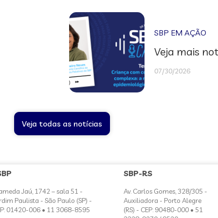
SBP EM AÇÃO
Veja mais not
07/30/2026
Veja todas as notícias
SBP
SBP-RS
ameda Jaú, 1742 – sala 51 -
Av. Carlos Gomes, 328/305 -
rdim Paulista - São Paulo (SP) -
Auxiliadora - Porto Alegre
P: 01420-006 • 11 3068-8595
(RS) - CEP: 90480-000 • 51