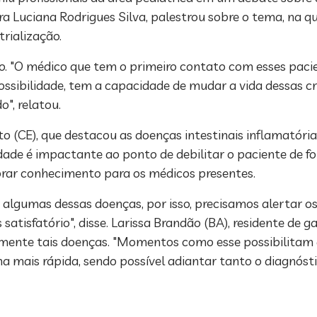
dra Luciana Rodrigues Silva, palestrou sobre o tema, na 
rialização.
to. "O médico que tem o primeiro contato com esses pacien
ossibilidade, tem a capacidade de mudar a vida dessas c
o", relatou.
to (CE), que destacou as doenças intestinais inflamatór
dade é impactante ao ponto de debilitar o paciente de for
orar conhecimento para os médicos presentes.
algumas dessas doenças, por isso, precisamos alertar os
 satisfatório", disse. Larissa Brandão (BA), residente de
ocemente tais doenças. "Momentos como esse possibilitam
a mais rápida, sendo possível adiantar tanto o diagnóst