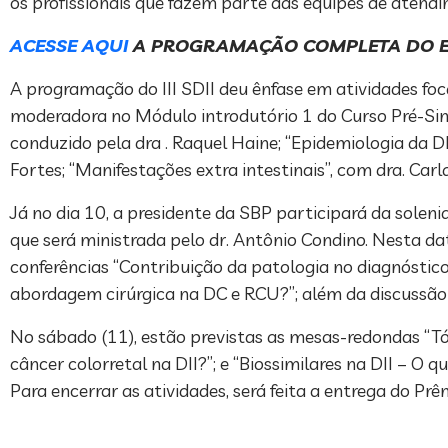
os profissionais que fazem parte das equipes de atendim
ACESSE AQUI
A PROGRAMAÇÃO COMPLETA DO E
A programação do III SDII deu ênfase em atividades foca
moderadora no Módulo introdutório 1 do Curso Pré-Simp
conduzido pela dra . Raquel Haine; “Epidemiologia da DII
Fortes; “Manifestações extra intestinais”, com dra. Carl
Já no dia 10, a presidente da SBP participará da soleni
que será ministrada pelo dr. Antônio Condino. Nesta da
conferências “Contribuição da patologia no diagnóstico di
abordagem cirúrgica na DC e RCU?”; além da discussão d
No sábado (11), estão previstas as mesas-redondas “Tó
câncer colorretal na DII?”; e “Biossimilares na DII – O 
Para encerrar as atividades, será feita a entrega do Prê