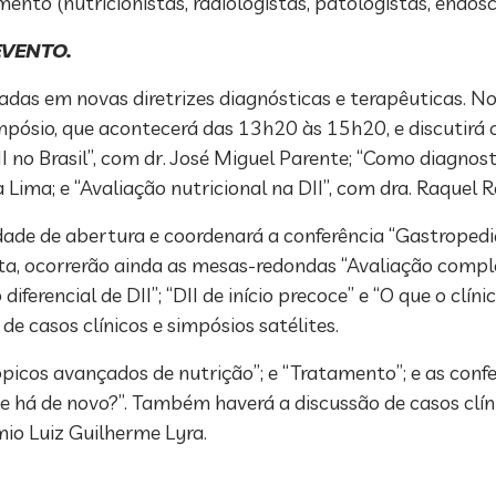
ento (nutricionistas, radiologistas, patologistas, endosc
VENTO.
das em novas diretrizes diagnósticas e terapêuticas. No d
ósio, que acontecerá das 13h20 às 15h20, e discutirá os
 no Brasil”, com dr. José Miguel Parente; “Como diagnosti
a Lima; e “Avaliação nutricional na DII”, com dra. Raquel 
dade de abertura e coordenará a conferência “Gastropediat
ta, ocorrerão ainda as mesas-redondas “Avaliação comple
ferencial de DII”; “DII de início precoce” e “O que o clín
e casos clínicos e simpósios satélites.
picos avançados de nutrição”; e “Tratamento”; e as conf
que há de novo?”. Também haverá a discussão de casos clíni
mio Luiz Guilherme Lyra.