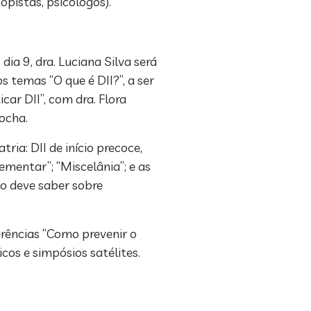
opistas, psicólogos).
ia 9, dra. Luciana Silva será
 temas “O que é DII?”, a ser
car DII”, com dra. Flora
Rocha.
ria: DII de início precoce,
mentar”; “Miscelânia”; e as
ico deve saber sobre
erências “Como prevenir o
cos e simpósios satélites.