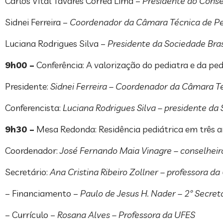
Carlos Vital Tavares Correa Lima –
Presidente do Conse
Sidnei Ferreira –
Coordenador da Câmara Técnica de Ped
Luciana Rodrigues Silva –
Presidente da Sociedade Brasi
9h00 –
Conferência: A valorização do pediatra e da ped
Presidente:
Sidnei Ferreira – Coordenador da Câmara T
Conferencista:
Luciana Rodrigues Silva – presidente da
9h30 –
Mesa Redonda: Residência pediátrica em três 
Coordenador:
José Fernando Maia Vinagre – conselheir
Secretário:
Ana Cristina Ribeiro Zollner – professora d
– Financiamento –
Paulo de Jesus H. Nader – 2º Secret
– Currículo –
Rosana Alves – Professora da UFES