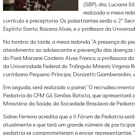
(SBP), dra. Luciana Si
realizada a mesa redo
currículo e preceptoria. Os palestrantes serão o 2º Sec
Espírito Santo, Rosana Alves, e o professor da Universid
No horário da tarde, a mesa redonda “A presença do ped
atendimento ao adolescente e prevenção das doenças do
do Pará Mariane Cordeiro Alves Franco, a professora d
da Universidade Federal do Triângulo Mineiro Virginia R
curitibano Pequeno Príncipe, Donizetti Giamberardini, 
Em seguida, será realizado o painel “O recrudesciment
Pediatria do CFM Gil Simões Batista, que apresentará 
Ministério da Saúde, da Sociedade Brasileira de Pediatri
Sidnei Ferreira acredita que o II Fórum de Pediatria 
atualmente e que terá um grande número de participant
pediatria se comprometeram a enviar representantes. “