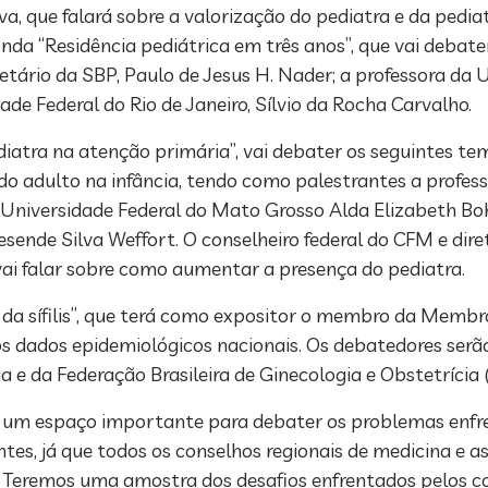
lva, que falará sobre a valorização do pediatra e da pedia
nda “Residência pediátrica em três anos”, que vai debat
retário da SBP, Paulo de Jesus H. Nader; a professora da 
ade Federal do Rio de Janeiro, Sílvio da Rocha Carvalho.
iatra na atenção primária”, vai debater os seguintes te
 adulto na infância, tendo como palestrantes a profess
a Universidade Federal do Mato Grosso Alda Elizabeth Bo
esende Silva Weffort. O conselheiro federal do CFM e diret
vai falar sobre como aumentar a presença do pediatra.
o da sífilis”, que terá como expositor o membro da Memb
os dados epidemiológicos nacionais. Os debatedores serã
a e da Federação Brasileira de Ginecologia e Obstetrícia 
será um espaço importante para debater os problemas enf
es, já que todos os conselhos regionais de medicina e a
Teremos uma amostra dos desafios enfrentados pelos col