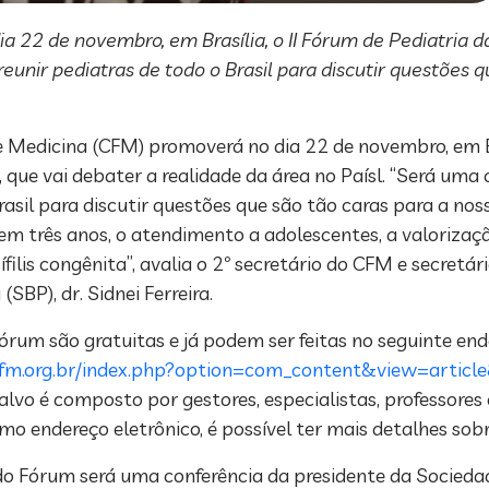
 22 de novembro, em Brasília, o II Fórum de Pediatria da
eunir pediatras de todo o Brasil para discutir questões 
 Medicina (CFM) promoverá no dia 22 de novembro, em Br
, que vai debater a realidade da área no Paísl. “Será uma
rasil para discutir questões que são tão caras para a no
 em três anos, o atendimento a adolescentes, a valorizaçã
filis congênita”, avalia o 2º secretário do CFM e secretár
 (SBP), dr. Sidnei Ferreira.
Fórum são gratuitas e já podem ser feitas no seguinte end
cfm.org.br/index.php?option=com_content&view=artic
 alvo é composto por gestores, especialistas, professores
o endereço eletrônico, é possível ter mais detalhes sob
do Fórum será uma conferência da presidente da Sociedade