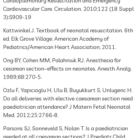
Cardiopulmonary Resuscitation and Emergency
Cardiovascular Care. Circulation. 2010;122 (18 Suppl
3):S909-19
Kattwinkel J. Textbook of neonatal resuscitation. 6th
ed. Elk Grove Village: American Academy of
Pediatrics/American Heart Association; 2011.
Ong BY, Cohen MM, Palahniuk RJ. Anesthesia for
cesarean section–effects on neonates. Anesth Analg.
1989;68:270-5.
Ozlu F, Yapıcıoglu H, Ulu B, Buyukkurt S, Unlugenc H.
Do all deliveries with elective caesarean section need
paediatrician attendance? J Matern Fetal Neonatal
Med. 2012;25:2766-8.
Parsons SJ, Sonneveld S, Nolan T. Is a paediatrician
needed at all caesarean sections? J Paediatr Child