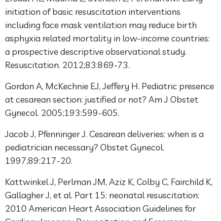
initiation of basic resuscitation interventions
including face mask ventilation may reduce birth
asphyxia related mortality in low-income countries:
a prospective descriptive observational study.
Resuscitation. 2012;83:869-73.
Gordon A, McKechnie EJ, Jeffery H. Pediatric presence
at cesarean section: justified or not? Am J Obstet
Gynecol. 2005;193:599-605.
Jacob J, Pfenninger J. Cesarean deliveries: when is a
pediatrician necessary? Obstet Gynecol.
1997;89:217-20.
Kattwinkel J, Perlman JM, Aziz K, Colby C, Fairchild K,
Gallagher J, et al. Part 15: neonatal resuscitation:
2010 American Heart Association Guidelines for