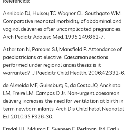
Referências:
Annibale DJ, Hulsey TC, Wagner CL, Southgate WM.
Comparative neonatal morbidity of abdominal and
vaginal deliveries after uncomplicated pregnancies.
Arch Pediatr Adolesc Med. 1995;149:862-7.
Atherton N, Parsons SJ, Mansfield P. Attendance of
paediatricians at elective Caesarean sections
performed under regional anaesthesia: is it
warranted? J Paediatr Child Health. 2006;42:332-6.
de Almeida MF, Guinsburg R, da Costa JO, Anchieta
LM, Freire LM, Campos D Jr. Non-urgent caesarean
delivery increases the need for ventilation at birth in
term newborn infants. Arch Dis Child Fetal Neonatal
Ed. 2010;95:F326-30.
Ersdal HL, Mduma E, Svensen E, Perlman JM. Early