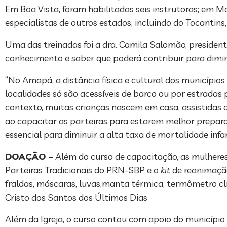
Em Boa Vista, foram habilitadas seis instrutoras; em 
especialistas de outros estados, incluindo do Tocantins,
Uma das treinadas foi a dra. Camila Salomão, presiden
conhecimento e saber que poderá contribuir para dimin
“No Amapá, a distância física e cultural dos município
localidades só são acessíveis de barco ou por estradas
contexto, muitas crianças nascem em casa, assistidas a
ao capacitar as parteiras para estarem melhor prepara
essencial para diminuir a alta taxa de mortalidade infan
DOAÇÃO
– Além do curso de capacitação, as mulher
Parteiras Tradicionais do PRN-SBP e o
kit
de reanimação 
fraldas, máscaras, luvas,manta térmica, termômetro clín
Cristo dos Santos dos Últimos Dias
Além da Igreja, o curso contou com apoio do município 