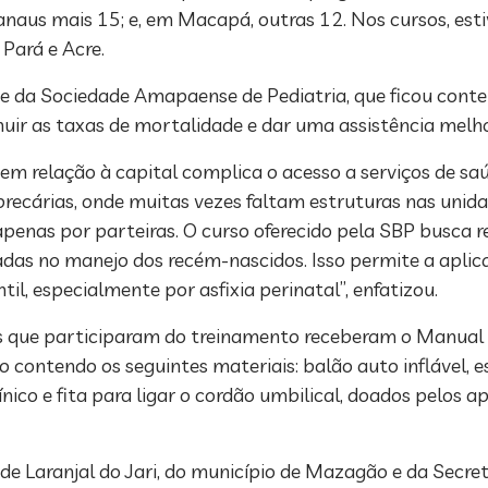
Manaus mais 15; e, em Macapá, outras 12. Nos cursos, est
 Pará e Acre.
te da Sociedade Amapaense de Pediatria, que ficou cont
uir as taxas de mortalidade e dar uma assistência melho
s em relação à capital complica o acesso a serviços de s
 precárias, onde muitas vezes faltam estruturas nas unid
penas por parteiras. O curso oferecido pela SBP busca r
das no manejo dos recém-nascidos. Isso permite a aplica
til, especialmente por asfixia perinatal”, enfatizou.
es que participaram do treinamento receberam o Manua
contendo os seguintes materiais: balão auto inflável, es
ico e fita para ligar o cordão umbilical, doados pelos ap
de Laranjal do Jari, do município de Mazagão e da Secre