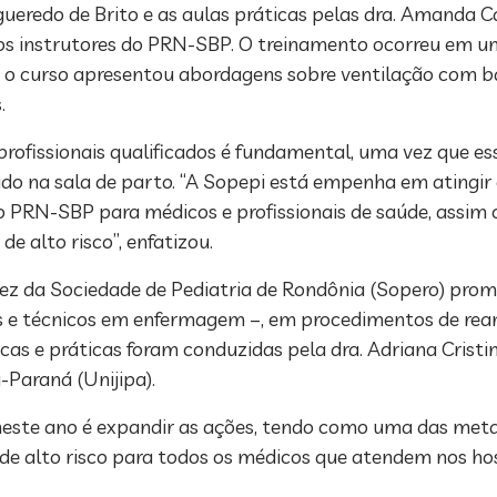
gueredo de Brito e as aulas práticas pelas dra. Amanda Ca
dos instrutores do PRN-SBP. O treinamento ocorreu em u
o, o curso apresentou abordagens sobre ventilação com 
.
ofissionais qualificados é fundamental, uma vez que essa
do na sala de parto. “A Sopepi está empenha em atingir 
do PRN-SBP para médicos e profissionais de saúde, assim
e alto risco”, enfatizou.
ez da Sociedade de Pediatria de Rondônia (Sopero) prom
iros e técnicos em enfermagem –, em procedimentos de re
s e práticas foram conduzidas pela dra. Adriana Cristin
Paraná (Unijipa).
neste ano é expandir as ações, tendo como uma das metas
e alto risco para todos os médicos que atendem nos hos