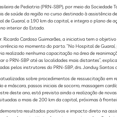
leira de Pediatria (PRN-SBP), por meio da Sociedade To
ais de saúde da região no curso destinado à assistência
 de Guaraí, a 190 km da capital, e integra o plano de açõ
no interior do Estado.
Ricardo Cardoso Guimarães, a iniciativa tem o objetivo 
orrência no momento do parto. “No Hospital de Guaraí,
via realizado nenhuma capacitação na área de reanimaç
r o PRN-SBP até as localidades mais distantes”, explica 
radas pelos instrutores do PRN-SBP, drs. Janduy Santos d
atualizadas sobre procedimentos de ressuscitação em 
ão e máscara, passos iniciais de socorro, massagem car
e deste ano, está prevista ainda a realização de novas
situadas a mais de 200 km da capital, próximas à fronte
demonstra resultados positivos e impacto direto na assi