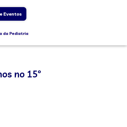
e Eventos
a da Pediatria
hos no 15º