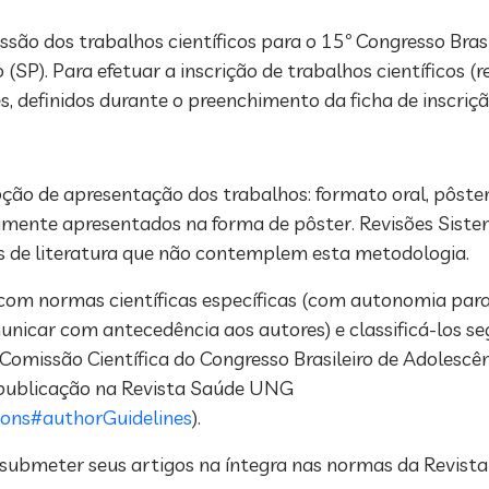
ssão dos trabalhos científicos para o 15º Congresso Brasi
(SP). Para efetuar a inscrição de trabalhos científicos (
s, definidos durante o preenchimento da ficha de inscriçã
pção de apresentação dos trabalhos: formato oral, pôst
camente apresentados na forma de pôster. Revisões Siste
es de literatura que não contemplem esta metodologia.
 com normas científicas específicas (com autonomia para
nicar com antecedência aos autores) e classificá-los s
missão Científica do Congresso Brasileiro de Adolescên
r publicação na Revista Saúde UNG
sions#authorGuidelines
).
o submeter seus artigos na íntegra nas normas da Revis