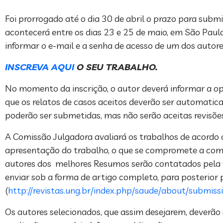
Foi prorrogado até o dia 30 de abril o prazo para submi
acontecerá entre os dias 23 e 25 de maio, em São Paulo 
informar o e-mail e a senha de acesso de um dos autore
INSCREVA AQUI
O SEU TRABALHO.
No momento da inscrição, o autor deverá informar a o
que os relatos de casos aceitos deverão ser automati
poderão ser submetidas, mas não serão aceitas revisõ
A Comissão Julgadora avaliará os trabalhos de acordo
apresentação do trabalho, o que se compromete a comu
autores dos melhores Resumos serão contatados pela Co
enviar sob a forma de artigo completo, para posterio
(
http://revistas.ung.br/index.php/saude/about/submis
Os autores selecionados, que assim desejarem, deverã