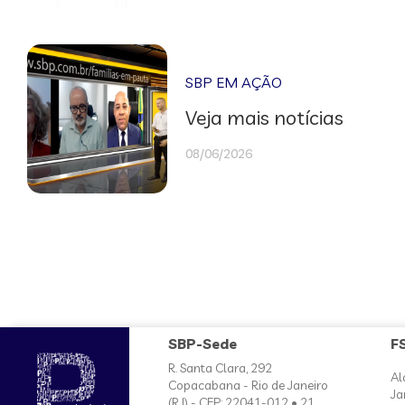
SBP EM AÇÃO
Veja mais notícias
08/06/2026
SBP-Sede
F
R. Santa Clara, 292
Al
Copacabana - Rio de Janeiro
Ja
(RJ) - CEP: 22041-012 • 21