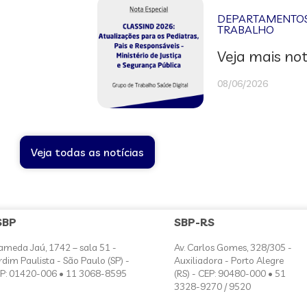
DEPARTAMENTOS 
TRABALHO
Veja mais not
08/06/2026
Veja todas as notícias
SBP
SBP-RS
ameda Jaú, 1742 – sala 51 -
Av. Carlos Gomes, 328/305 -
rdim Paulista - São Paulo (SP) -
Auxiliadora - Porto Alegre
P: 01420-006 • 11 3068-8595
(RS) - CEP: 90480-000 • 51
3328-9270 / 9520