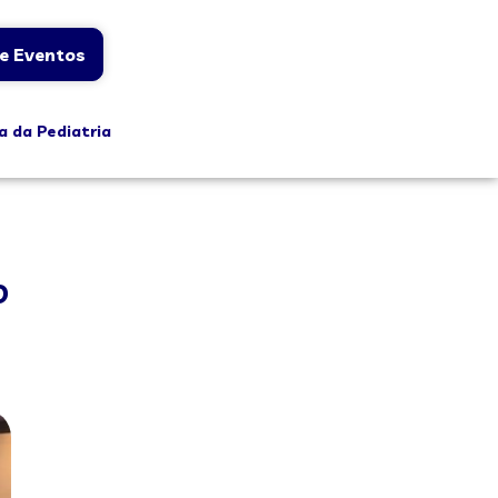
e Eventos
a da Pediatria
o