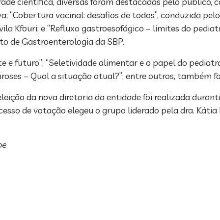
ade científica, diversas foram destacadas pelo público, 
iva; “Cobertura vacinal: desafios de todos”, conduzida pel
 Kfouri; e “Refluxo gastroesofágico – limites do pediatr
o de Gastroenterologia da SBP.
 e futuro”; “Seletividade alimentar e o papel do pediatra
roses – Qual a situação atual?”; entre outros, também
 eleição da nova diretoria da entidade foi realizada dur
esso de votação elegeu o grupo liderado pela dra. Kátia 
pe