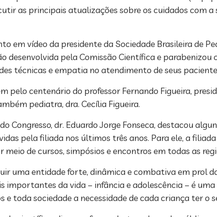
utir as principais atualizações sobre os cuidados com a 
em vídeo da presidente da Sociedade Brasileira de Pedi
ão desenvolvida pela Comissão Científica e parabenizou
es técnicas e empatia no atendimento de seus paciente
pelo centenário do professor Fernando Figueira, presi
ambém pediatra, dra. Cecília Figueira.
o Congresso, dr. Eduardo Jorge Fonseca, destacou alguns
as pela filiada nos últimos três anos. Para ele, a filia
 meio de cursos, simpósios e encontros em todas as regi
uir uma entidade forte, dinâmica e combativa em prol da 
is importantes da vida – infância e adolescência – é uma
os e toda sociedade a necessidade de cada criança ter o s