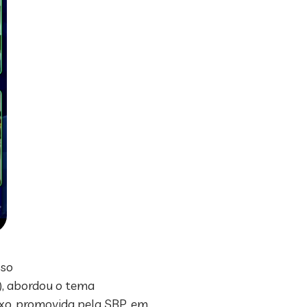
sso
4), abordou o tema
xo, promovida pela SBP, em