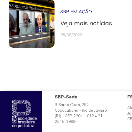
SBP EM AÇÃO
Veja mais notícias
08/06/2026
SBP-Sede
F
R. Santa Clara, 292
Al
Copacabana - Rio de Janeiro
Ja
(RJ) - CEP: 22041-012 • 21
CE
2548-1999