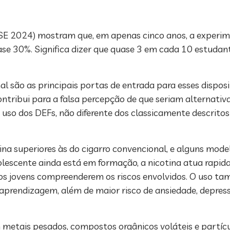
SE 2024) mostram que, em apenas cinco anos, a experim
e 30%. Significa dizer que quase 3 em cada 10 estudantes
al são as principais portas de entrada para esses disposi
ontribui para a falsa percepção de que seriam alternativ
 uso dos DEFs, não diferente dos classicamente descrito
a superiores às do cigarro convencional, e alguns mode
lescente ainda está em formação, a nicotina atua rapid
s jovens compreenderem os riscos envolvidos. O uso ta
e aprendizagem, além de maior risco de ansiedade, depre
m metais pesados, compostos orgânicos voláteis e partíc