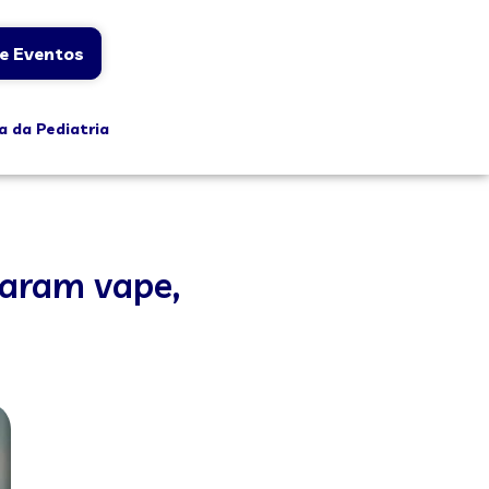
e Eventos
a da Pediatria
taram vape,