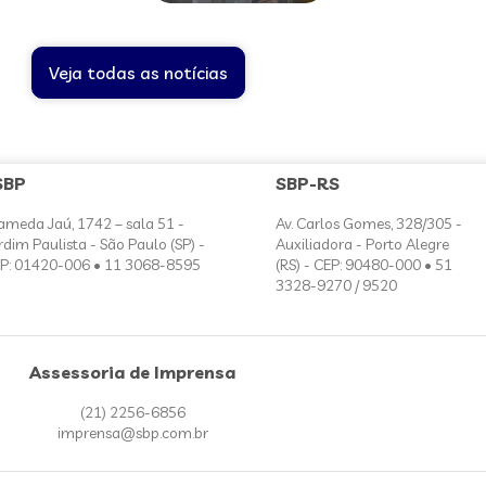
Veja todas as notícias
SBP
SBP-RS
ameda Jaú, 1742 – sala 51 -
Av. Carlos Gomes, 328/305 -
rdim Paulista - São Paulo (SP) -
Auxiliadora - Porto Alegre
P: 01420-006 • 11 3068-8595
(RS) - CEP: 90480-000 • 51
3328-9270 / 9520
Assessoria de Imprensa
(21) 2256-6856
imprensa@sbp.com.br