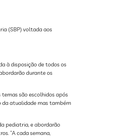
tria (SBP) voltada aos
da à disposição de todos os
 abordarão durante os
os temas são escolhidos após
ico da atualidade mas também
a pediatria, e abordarão
tros. “A cada semana,