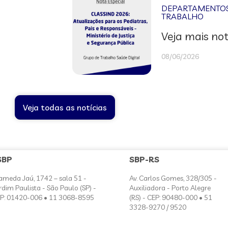
DEPARTAMENTOS 
TRABALHO
Veja mais not
08/06/2026
Veja todas as notícias
SBP
SBP-RS
ameda Jaú, 1742 – sala 51 -
Av. Carlos Gomes, 328/305 -
rdim Paulista - São Paulo (SP) -
Auxiliadora - Porto Alegre
P: 01420-006 • 11 3068-8595
(RS) - CEP: 90480-000 • 51
3328-9270 / 9520