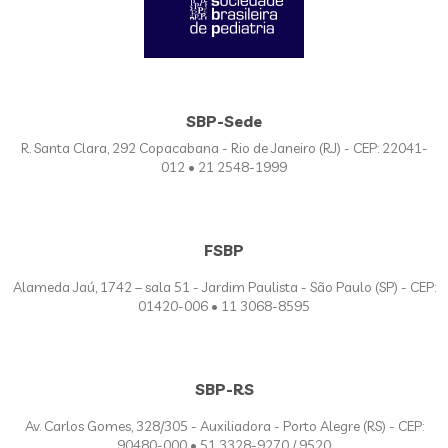
SBP-Sede
R. Santa Clara, 292 Copacabana - Rio de Janeiro (RJ) - CEP: 22041-
012 • 21 2548-1999
FSBP
Alameda Jaú, 1742 – sala 51 - Jardim Paulista - São Paulo (SP) - CEP:
01420-006 • 11 3068-8595
SBP-RS
Av. Carlos Gomes, 328/305 - Auxiliadora - Porto Alegre (RS) - CEP:
90480-000 • 51 3328-9270 / 9520