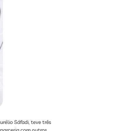
rélio Sáfadi, teve três
 parceria com outros