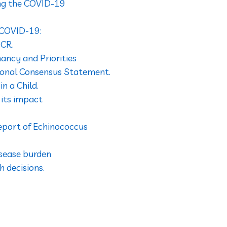
ing the COVID-19
f COVID-19:
PCR.
ancy and Priorities
ional Consensus Statement.
n a Child.
 its impact
eport of Echinococcus
isease burden
h decisions.