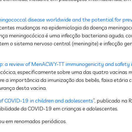
ingococcal disease worldwide and the potential for pre
s recentes mudanças na epidemiologia da doença meningo
nça meningocócica é uma infecção bacteriana aguda, cons
m o sistema nervoso central (meningite) e infecção gen
up: a review of MenACWY-TT immunogenicity and safety i
ocócica, especificamente sobre uma das quatro vacinas 
e a importância da imunização dos bebês, faixa etária c
urança desta vacina.
f COVID-19 in children and adolescents
”, publicado na R
sibilidade da COVID-19 em crianças e adolescentes.
cou em renomados periódicos.