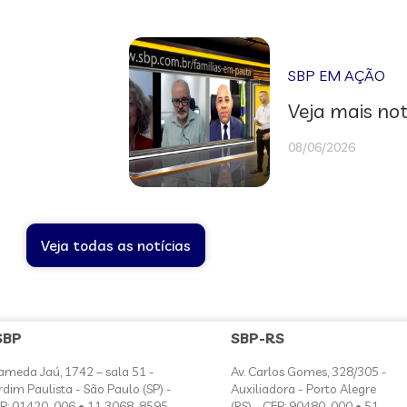
SBP EM AÇÃO
Veja mais not
08/06/2026
Veja todas as notícias
SBP
SBP-RS
ameda Jaú, 1742 – sala 51 -
Av. Carlos Gomes, 328/305 -
rdim Paulista - São Paulo (SP) -
Auxiliadora - Porto Alegre
P: 01420-006 • 11 3068-8595
(RS) - CEP: 90480-000 • 51