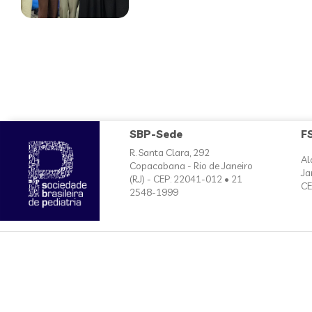
SBP-Sede
F
R. Santa Clara, 292
Al
Copacabana - Rio de Janeiro
Ja
(RJ) - CEP: 22041-012 • 21
CE
2548-1999