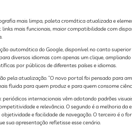
ografia mais limpa, paleta cromática atualizada e eleme
 links mais funcionais, maior compatibilidade com dispo
a.
ão automática do Google, disponível no canto superior d
para diversos idiomas com apenas um clique, ampliando 
tíficas por públicos de diferentes países e idiomas.
são pela atualização. “O novo portal foi pensado para am
mais fluida para quem produz e para quem consome ciência
a: periódicos internacionais vêm adotando padrões visua
titividade e relevância. O segundo é a melhoria da exp
objetividade e facilidade de navegação. O terceiro é o f
que sua apresentação refletisse esse cenário.