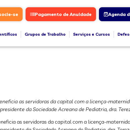
socie-se
Pagamento de Anuidade
Agenda d
entíficos
Grupos de Trabalho
Serviços e Cursos
Defes
neficia as servidoras da capital com a licença-maternid
residente da Sociedade Acreana de Pediatria, dra. Terez
neficia as servidoras da capital com a licença-maternida
residente da Sociedade Acreana de Pediatria, dra. Terez