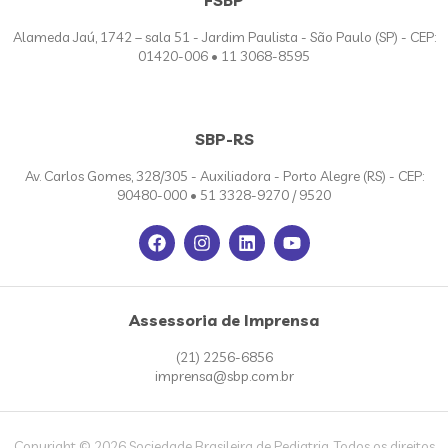
Alameda Jaú, 1742 – sala 51 - Jardim Paulista - São Paulo (SP) - CEP:
01420-006 • 11 3068-8595
SBP-RS
Av. Carlos Gomes, 328/305 - Auxiliadora - Porto Alegre (RS) - CEP:
90480-000 • 51 3328-9270 / 9520
Assessoria de Imprensa
(21) 2256-6856
imprensa@sbp.com.br
Copyright © 2026 Sociedade Brasileira de Pediatria. Todos os direitos