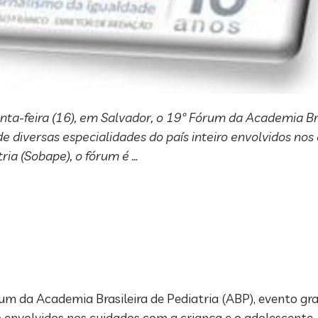
-feira (16), em Salvador, o 19º Fórum da Academia Bras
de diversas especialidades do país inteiro envolvidos nos
ia (Sobape), o fórum é …
um da Academia Brasileira de Pediatria (ABP), evento gr
iro envolvidos nos cuidados com a criança e o adolescent