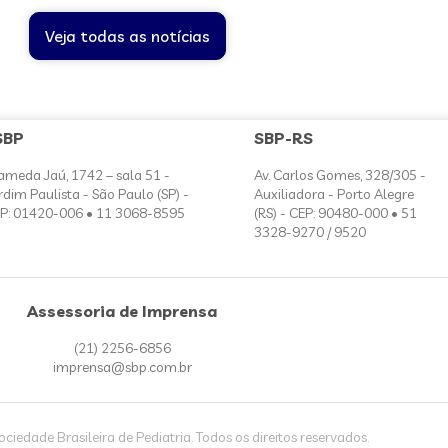
Veja todas as notícias
SBP
SBP-RS
ameda Jaú, 1742 – sala 51 -
Av. Carlos Gomes, 328/305 -
rdim Paulista - São Paulo (SP) -
Auxiliadora - Porto Alegre
P: 01420-006 • 11 3068-8595
(RS) - CEP: 90480-000 • 51
3328-9270 / 9520
Assessoria de Imprensa
(21) 2256-6856
imprensa@sbp.com.br
iedade Brasileira de Pediatria. Todos os direitos reservados.